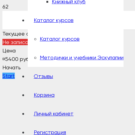
Книжный клуб
Каталог курсов
Текущее состояние
Каталог курсов
Не записан
Цена
Методички и учебники Эскулапии
¤
5400 руб
Начать
Start
Отзывы
Корзина
Личный кабинет
Регистрация