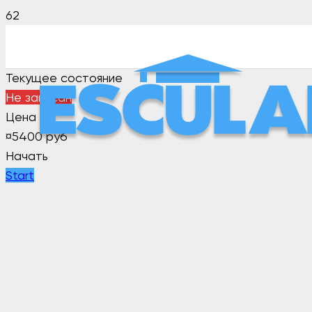
Текущее состояние
Не записан
Цена
¤
5400 руб
Начать
Start