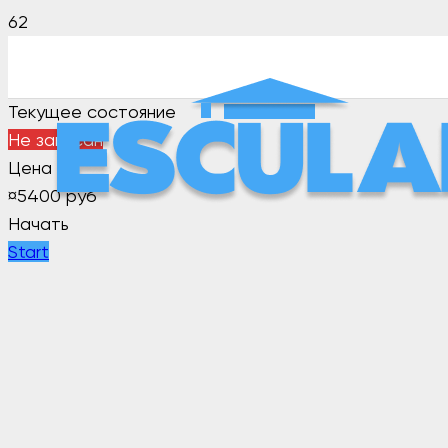
Текущее состояние
Не записан
Цена
¤
5400 руб
Начать
Start