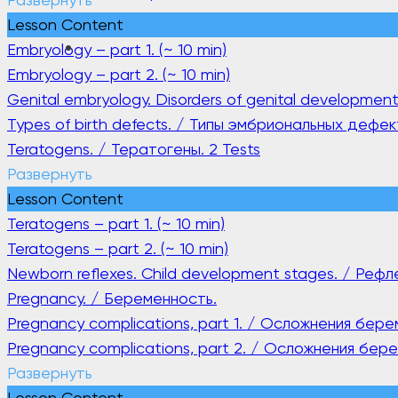
Lesson Content
Embryology – part 1. (~ 10 min)
Embryology – part 2. (~ 10 min)
Genital embryology. Disorders of genital developme
Types of birth defects. / Типы эмбриональных дефек
Teratogens. / Тератогены.
2 Tests
Развернуть
Lesson Content
Teratogens – part 1. (~ 10 min)
Teratogens – part 2. (~ 10 min)
Newborn reflexes. Child development stages. / Ре
Pregnancy. / Беременность.
Pregnancy сomplications, part 1. / Осложнения бере
Pregnancy сomplications, part 2. / Осложнения бер
Развернуть
Lesson Content