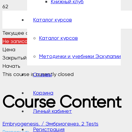
Книжный клуб
Каталог курсов
Текущее состояние
Каталог курсов
Не записан
Цена
Методички и учебники Эскулапии
Закрытый
Начать
This course is currently closed
Отзывы
Корзина
Course Content
Личный кабинет
Embryogenesis. / Эмбриогенез.
2 Tests
Регистрация
Развернуть