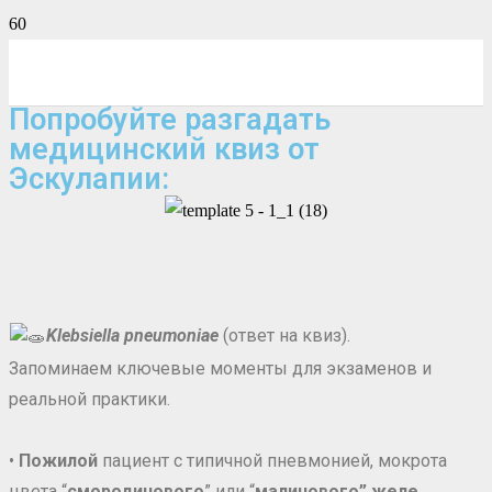
Попробуйте разгадать
медицинский квиз от
Эскулапии:
Klebsiella pneumoniae
(ответ на квиз).
Запоминаем ключевые моменты для экзаменов и
реальной практики.
•
Пожилой
пациент с типичной пневмонией, мокрота
цвета “
смородинового
” или “
малинового” желе