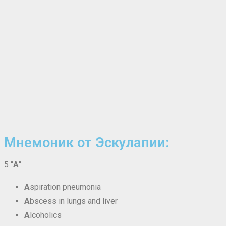
Мнемоник от Эскулапии:
5 “
А
“:
A
spiration pneumonia
A
bscess in lungs and liver
A
lcoholics