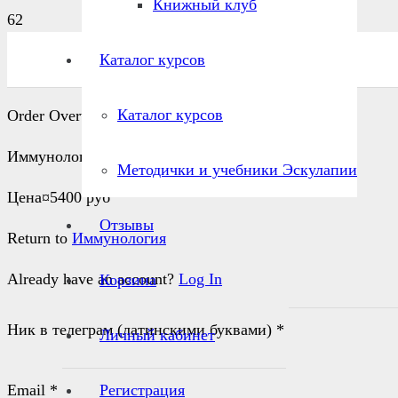
Книжный клуб
Каталог курсов
Каталог курсов
Order Overview
Иммунология
Методички и учебники Эскулапии
Цена
¤
5400 руб
Отзывы
Return to
Иммунология
Already have an account?
Log In
Корзина
Ник в телеграм (латинскими буквами)
*
Личный кабинет
Регистрация
Email
*