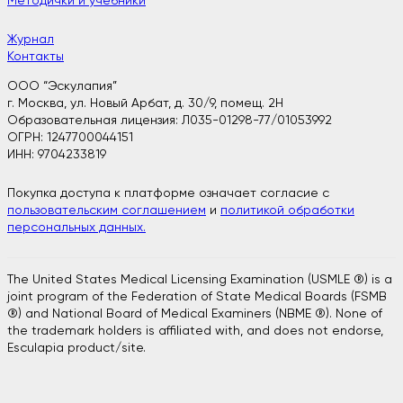
Методички и учебники
Журнал
Контакты
ООО “Эскулапия”
г. Москва, ул. Новый Арбат, д. 30/9, помещ. 2H
Образовательная лицензия: Л035-01298-77/01053992
ОГРН: 1247700044151
ИНН: 9704233819
Покупка доступа к платформе означает согласие с
пользовательским соглашением
и
политикой обработки
персональных данных.
The United States Medical Licensing Examination (USMLE ®) is a
joint program of the Federation of State Medical Boards (FSMB
®) and National Board of Medical Examiners (NBME ®). None of
the trademark holders is affiliated with, and does not endorse,
Esculapia product/site.