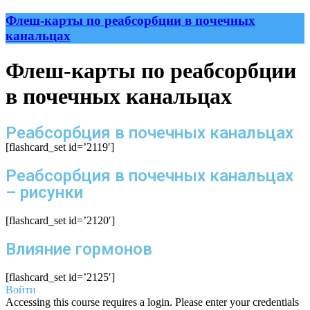
Флеш-карты по реабсорбции в почечных
канальцах
Флеш-карты по реабсорбции
в почечных канальцах
Реабсорбция в почечных канальцах
[flashcard_set id=’2119′]
Реабсорбция в почечных канальцах
– рисунки
[flashcard_set id=’2120′]
Влияние гормонов
[flashcard_set id=’2125′]
Войти
Accessing this course requires a login. Please enter your credentials