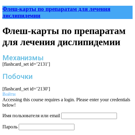
Флеш-карты по препаратам для лечения
дислипидемии
Флеш-карты по препаратам
для лечения дислипидемии
Механизмы
[flashcard_set id=’2131′]
Побочки
[flashcard_set id=’2130′]
Войти
Accessing this course requires a login. Please enter your credentials
below!
Имя пользователя или email
Пароль