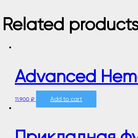
Related product
Advanced Hema
Add to cart
11.900
₽
Прикладная ф