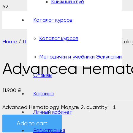
Книжный клуб
Каталог курсов
Каталог курсов
Home
/
Школа врача 21 века
/ Advanced Hematolog
Методички и учебники Эскулапии
Advanced Hemato
Отзывы
11.900
₽
Корзина
Advanced Hematology. Модуль 2. quantity
Личный кабинет
Add to cart
Регистрация