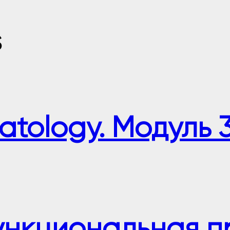
s
tology. Модуль 3
ункциональная п