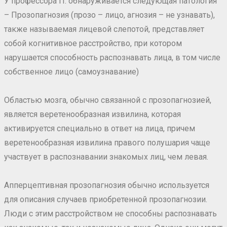
У профессора П. обнаруживается следующая патология
– Прозопагнозия (прозо – лицо, агнозия – не узнавать),
также называемая лицевой слепотой, представляет
собой когнитивное расстройство, при котором
нарушается способность распознавать лица, в том числе
собственное лицо (самоузнавание)
Областью мозга, обычно связанной с прозопагнозией,
является веретенообразная извилина, которая
активируется специально в ответ на лица, причем
веретенообразная извилина правого полушария чаще
участвует в распознавании знакомых лиц, чем левая.
Апперцептивная прозопагнозия обычно используется
для описания случаев приобретенной прозопагнозии.
Люди с этим расстройством не способны распознавать