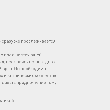
сь сразу же прослеживается
сти с предшествующей
д, все зависит от каждого
ий врач. Но необходимо
х и клинических концептов.
отдавать предпочтение тому
ктикой.