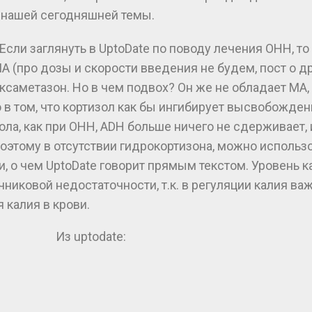
 нашей сегодняшней темы.
. Если заглянуть в UptoDate по поводу лечения ОНН, 
 (про дозы и скорости введения не будем, пост о др
ксаметазон. Но в чем подвох? Он же не обладает МА, 
 в том, что кортизол как бы ингибирует высвобожде
зола, как при ОНН, ADH больше ничего не сдерживает
Поэтому в отсутствии гидрокортизона, можно использ
о чем UptoDate говорит прямым текстом. Уровень кал
ковой недостаточности, т.к. в регуляции калия важ
 калия в крови.
Из uptodate: