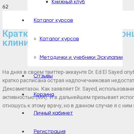
Книжный клуб
Каталог курсов
Кратко о Uworld, базовых ко
Каталог курсов
клинической практикой.
Методички и учебники Эскулапии
На днях в своем твиттер-аккаунте Dr. Ed El Sayed оп
Отзывы
кратко расписана острая надпочечниковая недостато
Дексаметазон. Как заявляет Dr. Sayed, использован
Корзина
активностью (МА). И в дальнейшем призывает испол
отношусь к этому врачу, но в данном случае я с ним
Личный кабинет
Регистрация