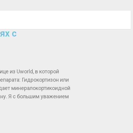
ях с
ице из Uworld, в которой
епарата: Гидрокортизон или
ладает минералокортикоидной
ену. Я с большим уважением