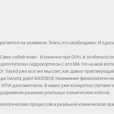
тречается на экзамене. Знать его необходимо. И зде
ом. Само собой знает. И конечно при ОНН, в особенно
почтителен гидрокортизон с его МА. Но на мой взгля
 Dr. Sayed уже все же мыслит, как давно практикующ
виде Uworld, дают БАЗОВОЕ понимание физиологически
н ИЛИ дексаметазон. В каких уже конкретно случаях 
аждодневное решение реальных клинических кейсов.
иологических процессов и реальной клинической пра