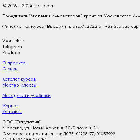
© 2016 – 2024 Esculapia
Победитель “Академия Инноваторов”, грант от Московского И
Финалист конкурса “Высший пилотаж”, 2022 от HSE Startup cup
Vkontakte
Telegram
YouTube
О проекте
Отзывы
Каталог курсов
Мастер-классы
Методички и учебники
Журнал
Контакты
ООО “Эскулапия”
г. Москва, ул. Новый Арбат, д. 30/9, помещ. 2H
Образовательная лицензия: Л035-01298-77/01053992
ОГРН: 1247700044151