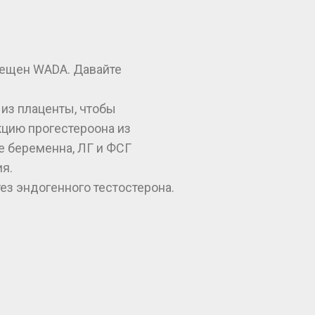
рещен WADA. Давайте
 из плаценты, чтобы
кцию прогестероона из
е беременна, ЛГ и ФСГ
я.
ез эндогенного тестостерона.